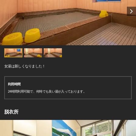
女湯は新しくなりました！
利用時間
24時間利用可能で、何時でも良い湯が入っております。
脱衣所