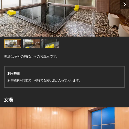
男湯は昭和の時代からのお風呂です。
利用時間
24時間利用可能で、何時でも良い湯が入っております。
女湯