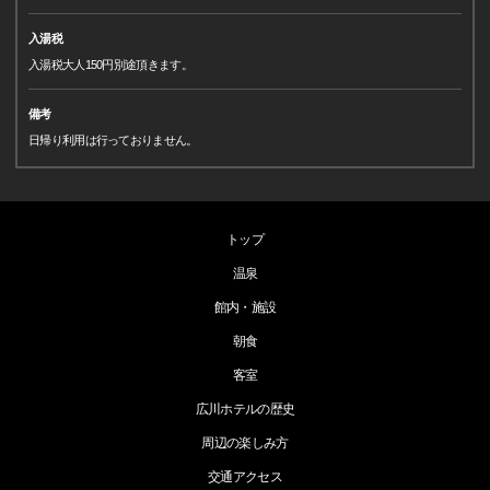
入湯税
入湯税大人150円別途頂きます。
備考
日帰り利用は行っておりません。
トップ
温泉
館内・施設
朝食
客室
広川ホテルの歴史
周辺の楽しみ方
交通アクセス