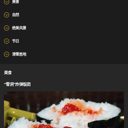
美食
自然
绝美风景
节日
滑雪胜地
美食
“雪洞”炸弹饭团