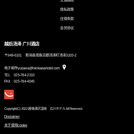
交通指南
隐私政策
住宿条款
会员协议
越后汤泽 广川酒店
〒
949-6101
新潟县南鱼沼郡汤泽町汤泽3203-2
电子邮件yuzawa@hirokawahotel.com
TEL
025-784-2310
FAX
025-784-4045
Copyright(C) 2022 越後湯沢温泉 広川ホテル All Reserved.
Disclaimer
关于使用cookie