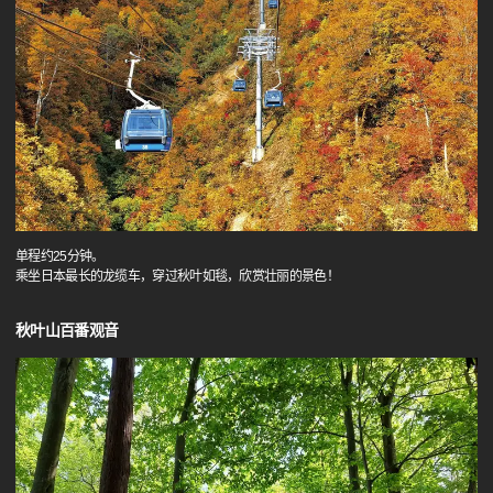
单程约25分钟。
乘坐日本最长的龙缆车，穿过秋叶如毯，欣赏壮丽的景色！
秋叶山百番观音